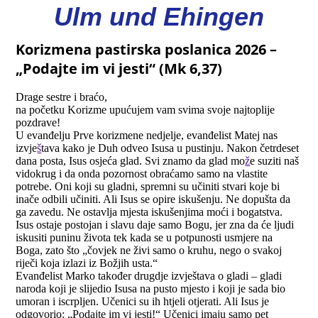
Ulm und Ehingen
Korizmena pastirska poslanica 2026 –
„Podajte im vi jesti“ (Mk 6,37)
Drage sestre i braćo,
na početku Korizme upućujem vam svima svoje najtoplije
pozdrave!
U evanđelju Prve korizmene nedjelje, evanđelist Matej nas
izvje
š
tava kako je Duh odveo Isusa u pustinju. Nakon četrdeset
dana posta, Isus osjeća glad. Svi znamo da glad mo
ž
e suziti naš
vidokrug i da onda pozornost obraćamo samo na vlastite
potrebe. Oni koji su gladni, spremni su učiniti stvari koje bi
inače odbili učiniti. Ali Isus se opire iskušenju. Ne dopušta da
ga zavedu. Ne ostavlja mjesta iskušenjima moći i bogatstva.
Isus ostaje postojan i slavu daje samo Bogu, jer zna da će ljudi
iskusiti puninu života tek kada se u potpunosti usmjere na
Boga, zato što „čovjek ne živi samo o kruhu, nego o svakoj
riječi koja izlazi iz Božjih usta.“
Evanđelist Marko također drugdje izvještava o gladi – gladi
naroda koji je slijedio Isusa na pusto mjesto i koji je sada bio
umoran i iscrpljen. Učenici su ih htjeli otjerati. Ali Isus je
odgovorio: „Podajte im vi jesti!“ Učenici imaju samo pet