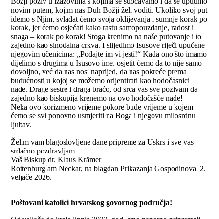
Božji poziv u izazovima s kojima se suočavamo i da se uputimo
novim putem, kojim nas Duh Božji želi voditi. Ukoliko svoj put
idemo s Njim, svladat ćemo svoja oklijevanja i sumnje korak po
korak, jer ćemo osjećati kako rastu samopouzdanje, radost i
snaga – korak po korak! Stoga krenimo na naše putovanje i to
zajedno kao sinodalna crkva. I slijedimo Isusove riječi upućene
njegovim učenicima: „Podajte im vi jesti!“ Kada ono što imamo
dijelimo s drugima u Isusovo ime, osjetit ćemo da to nije samo
dovoljno, već da nas nosi naprijed, da nas pokreće prema
budućnosti u kojoj se možemo orijentirati kao hodočasnici
nade. Drage sestre i draga braćo, od srca vas sve pozivam da
zajedno kao biskupija krenemo na ovo hodočašće nade!
Neka ovo korizmeno vrijeme pokore bude vrijeme u kojem
ćemo se svi ponovno usmjeriti na Boga i njegovu milosrdnu
ljubav.
Želim vam blagoslovljene dane pripreme za Uskrs i sve vas
srdačno pozdravljam
Vaš Biskup dr. Klaus Krämer
Rottenburg am Neckar, na blagdan Prikazanja Gospodinova, 2.
veljače 2026.
Poštovani katolici hrvatskog govornog područja!