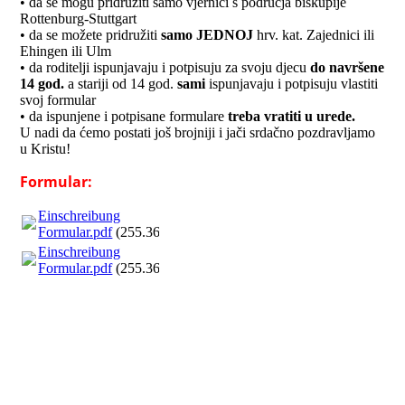
• da se mogu pridružiti samo vjernici s područja biskupije
Rottenburg-Stuttgart
• da se možete pridružiti
samo JEDNOJ
hrv. kat. Zajednici ili
Ehingen ili Ulm
• da roditelji ispunjavaju i potpisuju za svoju djecu
do navršene
14 god.
a stariji od 14 god.
sami
ispunjavaju i potpisuju vlastiti
svoj formular
• da ispunjene i potpisane formulare
treba vratiti u urede.
U nadi da ćemo postati još brojniji i jači srdačno pozdravljamo
u Kristu!
Formular:
Einschreibung
Formular.pdf
(255.36KB)
Einschreibung
Formular.pdf
(255.36KB)