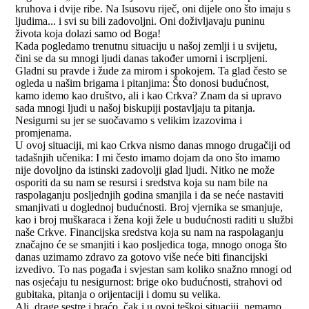
kruhova i dvije ribe. Na Isusovu riječ, oni dijele ono što imaju s
ljudima... i svi su bili zadovoljni. Oni doživljavaju puninu
života koja dolazi samo od Boga!
Kada pogledamo trenutnu situaciju u našoj zemlji i u svijetu,
čini se da su mnogi ljudi danas također umorni i iscrpljeni.
Gladni su pravde i žude za mirom i spokojem. Ta glad često se
ogleda u našim brigama i pitanjima: Što donosi budućnost,
kamo idemo kao društvo, ali i kao Crkva? Znam da si upravo
sada mnogi ljudi u našoj biskupiji postavljaju ta pitanja.
Nesigurni su jer se suočavamo s velikim izazovima i
promjenama.
U ovoj situaciji, mi kao Crkva nismo danas mnogo drugačiji od
tadašnjih učenika: I mi često imamo dojam da ono što imamo
nije dovoljno da istinski zadovolji glad ljudi. Nitko ne može
osporiti da su nam se resursi i sredstva koja su nam bile na
raspolaganju posljednjih godina smanjila i da se neće nastaviti
smanjivati u doglednoj budućnosti. Broj vjernika se smanjuje,
kao i broj muškaraca i žena koji žele u budućnosti raditi u službi
naše Crkve. Financijska sredstva koja su nam na raspolaganju
značajno će se smanjiti i kao posljedica toga, mnogo onoga što
danas uzimamo zdravo za gotovo više neće biti financijski
izvedivo. To nas pogađa i svjestan sam koliko snažno mnogi od
nas osjećaju tu nesigurnost: brige oko budućnosti, strahovi od
gubitaka, pitanja o orijentaciji i domu su velika.
Ali, drage sestre i braćo, čak i u ovoj teškoj situaciji, nemamo