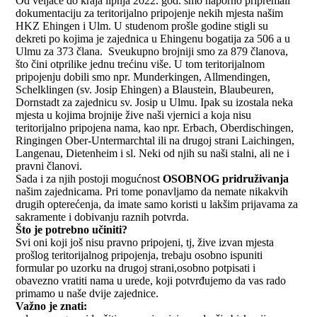
Od veljače do kraja lipnja 2022. god. smo naporno pripremali
dokumentaciju za teritorijalno pripojenje nekih mjesta našim
HKZ Ehingen i Ulm. U studenom prošle godine stigli su
dekreti po kojima je zajednica u Ehingenu bogatija za 506 a u
Ulmu za 373 člana. Sveukupno brojniji smo za 879 članova,
što čini otprilike jednu trećinu više. U tom teritorijalnom
pripojenju dobili smo npr. Munderkingen, Allmendingen,
Schelklingen (sv. Josip Ehingen) a Blaustein, Blaubeuren,
Dornstadt za zajednicu sv. Josip u Ulmu. Ipak su izostala neka
mjesta u kojima brojnije žive naši vjernici a koja nisu
teritorijalno pripojena nama, kao npr. Erbach, Oberdischingen,
Ringingen Ober-Untermarchtal ili na drugoj strani Laichingen,
Langenau, Dietenheim i sl. Neki od njih su naši stalni, ali ne i
pravni članovi.
Sada i za njih postoji mogućnost
OSOBNOG pridruživanja
našim zajednicama. Pri tome ponavljamo da nemate nikakvih
drugih opterećenja, da imate samo koristi u lakšim prijavama za
sakramente i dobivanju raznih potvrda.
Što je potrebno učiniti?
Svi oni koji još nisu pravno pripojeni, tj, žive izvan mjesta
prošlog teritorijalnog pripojenja, trebaju osobno ispuniti
formular po uzorku na drugoj strani,osobno potpisati i
obavezno vratiti nama u urede, koji potvrđujemo da vas rado
primamo u naše dvije zajednice.
Važno je znati: