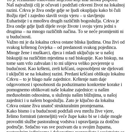
Naš najvažniji cilj je očuvati i podržati crkveni život na lokalnoj
razini. Crkva je živa ondje gdje se ljudi okupljaju kako bi čuli
Božju riječ i zajedno slavili svoju vjeru – u slavljenju
Euharistije i u mnoštvu drugih različitih bogoslužja. Crkva je
živa ondje gdje ljudi dijele svoje živote i svoju vjeru jedni s
drugima – na mnogo različitih načina. To se neće promijeniti ni
u budućnosti.
Važno mi je da lokalna crkva ostane bliska ljudima. Ona živi od
svakog krštenog čovjeka – od predanosti svakog pojedinca.
Mnoge žene i muškarci, djeca i mladi uključuju se u našoj
biskupiji na različitim mjestima u rad biskupije. Kao biskup, na
tome sam vrlo zahvalan i to mi ulijeva veliko povjerenje u
budućnost. Kao kršteni, zreli kršćani, osposobljeni ste djelovati
i uključiti se na lokalnoj razini. Predani kršćani oblikuju lokalnu
Crkvu – to je blago naše zajednice. Krštenje nam daje
odgovornost i sposobnosti da poduzimamo konkretne korake i
pomognemo oblikovati naše lokalne zajednice: u našim
međusobnim odnosima, u služenju našim bližnjima, u našoj
zajednici i u našem bogoslužju. Zato je ključno da lokalna
Crkva ostane živa unatoč strukturalnim promjenama.
Kako bismo i u budućnosti podržali ovu mrežu žive vjere,
želimo formirati (utemeljiti) veće župe kako bi se i dalje mogle
provoditi službe pastoralnog vodstva i upravljanja za dotično
područje. Srdačno vas sve pozivam da u svojim župama,