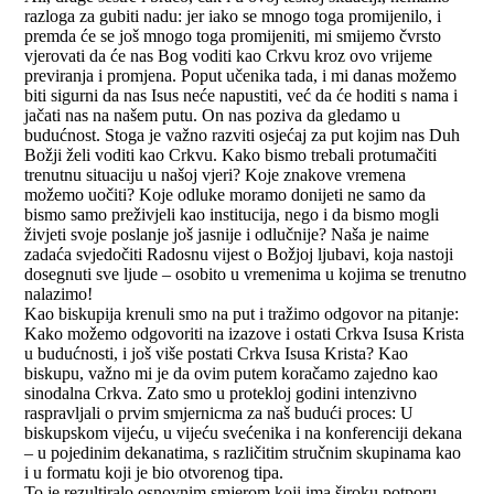
razloga za gubiti nadu: jer iako se mnogo toga promijenilo, i
premda će se još mnogo toga promijeniti, mi smijemo čvrsto
vjerovati da će nas Bog voditi kao Crkvu kroz ovo vrijeme
previranja i promjena. Poput učenika tada, i mi danas možemo
biti sigurni da nas Isus neće napustiti, već da će hoditi s nama i
jačati nas na našem putu. On nas poziva da gledamo u
budućnost. Stoga je važno razviti osjećaj za put kojim nas Duh
Božji želi voditi kao Crkvu. Kako bismo trebali protumačiti
trenutnu situaciju u našoj vjeri? Koje znakove vremena
možemo uočiti? Koje odluke moramo donijeti ne samo da
bismo samo preživjeli kao institucija, nego i da bismo mogli
živjeti svoje poslanje još jasnije i odlučnije? Naša je naime
zadaća svjedočiti Radosnu vijest o Božjoj ljubavi, koja nastoji
dosegnuti sve ljude – osobito u vremenima u kojima se trenutno
nalazimo!
Kao biskupija krenuli smo na put i tražimo odgovor na pitanje:
Kako možemo odgovoriti na izazove i ostati Crkva Isusa Krista
u budućnosti, i još više postati Crkva Isusa Krista? Kao
biskupu, važno mi je da ovim putem koračamo zajedno kao
sinodalna Crkva. Zato smo u protekloj godini intenzivno
raspravljali o prvim smjernicma za naš budući proces: U
biskupskom vijeću, u vijeću svećenika i na konferenciji dekana
– u pojedinim dekanatima, s različitim stručnim skupinama kao
i u formatu koji je bio otvorenog tipa.
To je rezultiralo osnovnim smjerom koji ima široku potporu.