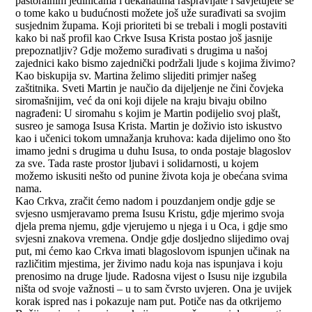
pastoralnim jedinicama i dekanatima raspravljate i savjetujete se
o tome kako u budućnosti možete još uže surađivati sa svojim
susjednim župama. Koji prioriteti bi se trebali i mogli postaviti
kako bi naš profil kao Crkve Isusa Krista postao još jasnije
prepoznatljiv? Gdje možemo surađivati s drugima u našoj
zajednici kako bismo zajednički podržali ljude s kojima živimo?
Kao biskupija sv. Martina želimo slijediti primjer našeg
zaštitnika. Sveti Martin je naučio da dijeljenje ne čini čovjeka
siromašnijim, već da oni koji dijele na kraju bivaju obilno
nagrađeni: U siromahu s kojim je Martin podijelio svoj plašt,
susreo je samoga Isusa Krista. Martin je doživio isto iskustvo
kao i učenici tokom umnažanja kruhova: kada dijelimo ono što
imamo jedni s drugima u duhu Isusa, to onda postaje blagoslov
za sve. Tada raste prostor ljubavi i solidarnosti, u kojem
možemo iskusiti nešto od punine života koja je obećana svima
nama.
Kao Crkva, zračit ćemo nadom i pouzdanjem ondje gdje se
svjesno usmjeravamo prema Isusu Kristu, gdje mjerimo svoja
djela prema njemu, gdje vjerujemo u njega i u Oca, i gdje smo
svjesni znakova vremena. Ondje gdje dosljedno slijedimo ovaj
put, mi ćemo kao Crkva imati blagoslovom ispunjen učinak na
različitim mjestima, jer živimo nadu koja nas ispunjava i koju
prenosimo na druge ljude. Radosna vijest o Isusu nije izgubila
ništa od svoje važnosti – u to sam čvrsto uvjeren. Ona je uvijek
korak ispred nas i pokazuje nam put. Potiče nas da otkrijemo