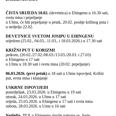
ČISTA SRIJEDA 18.02.
(devetnica) u Ehingenu u 16.30 sati,
sveta misa i pepeljanje
u Ulmu, će biti pepeljanje u petak, 20.02. poslije križnog puta i
u nedjelju 22.02.
DEVETNICE SVETOM JOSIPU U EHINGENU
srijedom (25.02., 04.03., 11.03., i 18.03.2026.) u 17.30 sati
KRIŽNI PUT U KORIZMI
petkom, (20.02./27.02./06.03./13.03./20.03. i 27.03)
u Ehingenu u 17 sati
u Ulmu u 18.30 sati i sveta misa (20.02. pepeljanje)
06.03.2026. (prvi petak)
u 18 sati u Ulmu ispovijed, Križni
put, sveta misa i klanjanje
USKRNE ISPOVIJEDI
ponedjeljak, 23.03.2026. u Ehingenu u 19 sati
utorak, 24.03.2026. u Ulmu u 17 sati
srijeda, 25.03.2026. u Ehingenu u 17 sati i sveta misa
subota, 28.03.2026. u Umu u 16 sati
Nedjelja, 22.3.
u Ehingenu slavlje patrona sv. Josip