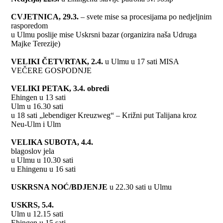
CVJETNICA, 29.3.
– svete mise sa procesijama po nedjeljnim
rasporedom
u Ulmu poslije mise Uskrsni bazar (organizira naša Udruga
Majke Terezije)
VELIKI ČETVRTAK, 2.4.
u Ulmu u 17 sati MISA
VEČERE GOSPODNJE
VELIKI PETAK, 3.4. obredi
Ehingen u 13 sati
Ulm u 16.30 sati
u 18 sati „lebendiger Kreuzweg“ – Križni put Talijana kroz
Neu-Ulm i Ulm
VELIKA SUBOTA, 4.4.
blagoslov jela
u Ulmu u 10.30 sati
u Ehingenu u 16 sati
USKRSNA NOĆ/BDJENJE
u 22.30 sati u Ulmu
USKRS, 5.4.
Ulm u 12.15 sati
Ehingen u 15 sati