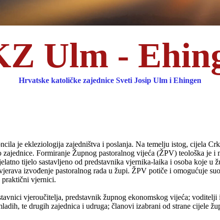
Z Ulm - Ehin
Hrvatske katoličke zajednice Sveti Josip Ulm i Ehingen
a je ekleziologija zajedništva i poslanja. Na temelju istog, cijela Crkv
ao zajednice. Formiranje Župnog pastoralnog vijeća (ŽPV) teološka je 
elatno tijelo sastavljeno od predstavnika vjernika-laika i osoba koje u 
rovjerava izvođenje pastoralnog rada u župi. ŽPV potiče i omogućuje su
praktični vjernici.
stavnici vjeroučitelja, predstavnik župnog ekonomskog vijeća; voditelji 
adih, te drugih zajednica i udruga; članovi izabrani od strane cijele žu