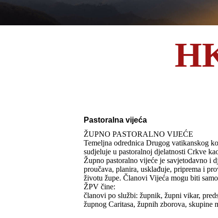
HK
Pastoralna vijeća
ŽUPNO PASTORALNO VIJEĆE
Temeljna odrednica Drugog vatikanskog koncil
sudjeluje u pastoralnoj djelatnosti Crkve k
Župno pastoralno vijeće je savjetodavno i dj
proučava, planira, usklađuje, priprema i p
životu župe. Članovi Vijeća mogu biti samo 
ŽPV čine:
članovi po službi: župnik, župni vikar, pred
župnog Caritasa, župnih zborova, skupine ml