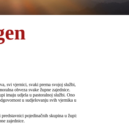
gen
a, svi vjernici, svaki prema svojoj službi,
i moralna obveza svake župne zajednice.
župi imaju udjela u pastoralnoj službi. Ono
odgovornost u sudjelovanju svih vjernika u
i predstavnici pojedinačnih skupina u župi:
pne zajednice.